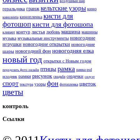
воздушный шар
кельтские узоры
гранж
геральдика
кино
кисти для
кинопленка
кинолента
фотошоп
кисти для фотошопа
машина
контур
листья
любовь
машины
клипарт
новогодние
музыка
музыкальные инструменты
игрушки
новогодние открытки
новогодние
новогодняя елка
новогодний фон
шары
новый год
открытки с Новым годом
рамка
птицы
рамка psd
переделать фото онлайн
рисунок
рамки
сердечки
исходник
свадьба
силуэт
фон
спорт
цветок
узоры
текстура
фотопленка
цветы
контроль
Ссылки