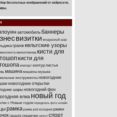
бор бесплатных изображений от нейросети.
иры.
И
баннеры
ллоуин
автомобиль
знес
визитки
воздушный шар
кельтские узоры
гранж
льдика
кисти для
кинопленка
кинолента
тошоп
кисти для
тошопа
контур
листья
клипарт
машина
вь
машины
музыка
новогодние
кальные инструменты
ушки
новогодние открытки
новогодний фон
годние шары
новый год
огодняя елка
ытки с Новым годом
переделать фото онлайн
рамка
цы
рамки
рамка psd исходник
спорт
унок
сердечки
свадьба
силуэт