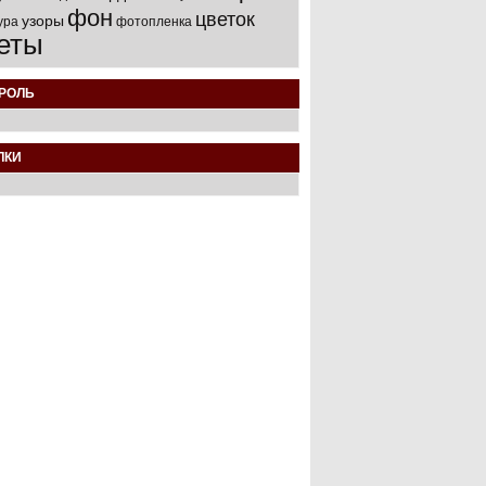
фон
цветок
узоры
ура
фотопленка
еты
РОЛЬ
ЛКИ