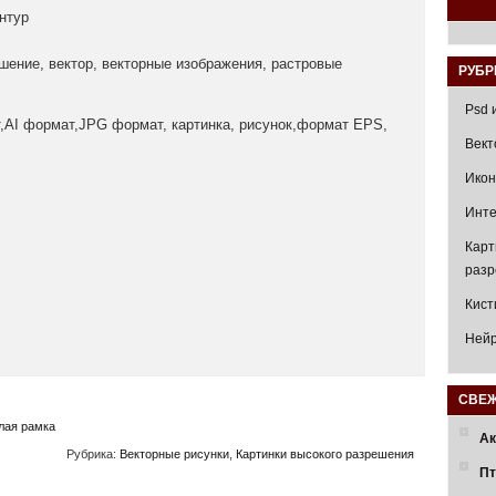
нтур
ение, вектор, векторные изображения, растровые
РУБР
Psd 
Вект
Икон
Инте
Карт
раз
Кист
Нейр
СВЕЖ
лая рамка
Ак
Рубрика:
Векторные рисунки
,
Картинки высокого разрешения
Пт