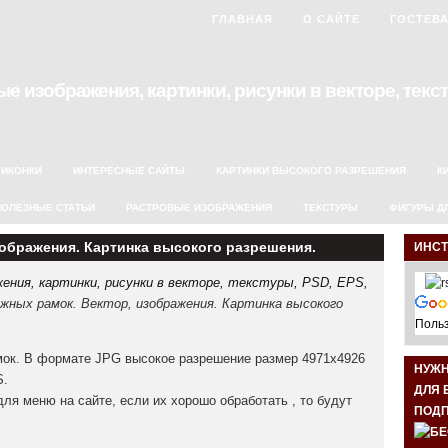
ГЛАВНАЯ
О САЙТЕ
ГОСТЕВ
е изображения, картинки, рисунки в векторе, текст
ИКОНКИ
ИНТЕРЕСНЫЕ САЙТЫ
КАРТИНКИ ВЫСОКОГО РАЗРЕШЕНИЯ
К
ПОЛЕЗНЫЕ СТАТЬИ
РАСТРОВЫЕ ИЗОБРАЖЕНИЯ
ТЕКСТУРЫ
ФИГУРЫ Д
зображения. Картинка высокого разрешения.
ИНС
ния, картинки, рисунки в векторе, текстуры, PSD, EPS,
ных рамок. Вектор, изображения. Картинка высокого
Польз
мок. В формате JPG высокое разрешение размер 4971х4926
НУЖ
S.
ДЛЯ 
ля меню на сайте, если их хорошо обработать , то будут
ПОДП