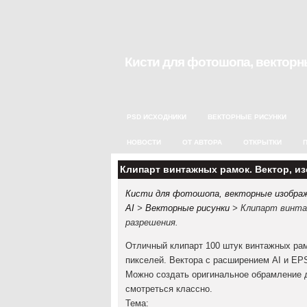
Кисти для фотошопа, векторны
PSD ИСХОДНИКИ
ВЕКТОРНЫЕ РИСУНКИ
НОВОСТИ
ОТ АВТОРА
ОТКРЫТКИ
Клипарт винтажных рамок. Вектор, и
Кисти для фотошопа, векторные изображе
AI
>
Векторные рисунки
> Клипарт винтаж
разрешения.
Отличный клипарт 100 штук винтажных ра
пикселей. Вектора с расширением AI и EP
Можно создать оригинальное обрамление д
смотреться классно.
Тема: