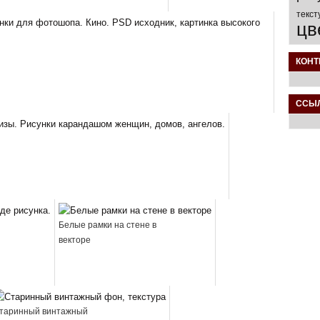
текст
цв
КОНТ
ССЫ
Белые рамки на стене в
векторе
таринный винтажный