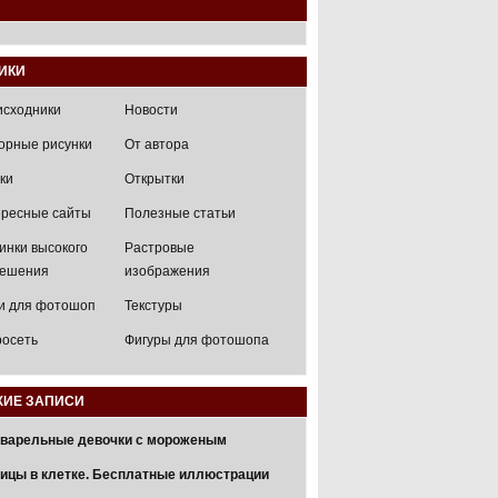
ИКИ
исходники
Новости
орные рисунки
От автора
ки
Открытки
ресные сайты
Полезные статьи
инки высокого
Растровые
решения
изображения
и для фотошоп
Текстуры
осеть
Фигуры для фотошопа
ИЕ ЗАПИСИ
варельные девочки с мороженым
ицы в клетке. Бесплатные иллюстрации