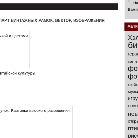
На
Вамп
ПАРТ ВИНТАЖНЫХ РАМОК. ВЕКТОР, ИЗОБРАЖЕНИЯ.
МЕТК
Хэ
би
гера
кино
фо
фо
любо
музы
игр
ново
нов
откр
пти
рис