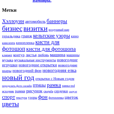
Вампиры.
Метки
баннеры
Хэллоуин
автомобиль
бизнес
визитки
воздушный шар
кельтские узоры
гранж
геральдика
кино
кисти для
кинопленка
кинолента
фотошоп
кисти для фотошопа
машина
контур
листья
любовь
машины
клипарт
новогодние
музыка
музыкальные инструменты
игрушки
новогодние открытки
новогодние
новогодняя елка
новогодний фон
шары
новый год
открытки с Новым годом
рамка
птицы
рамка psd
переделать фото онлайн
рисунок
рамки
сердечки
исходник
свадьба
силуэт
фон
спорт
цветок
узоры
текстура
фотопленка
цветы