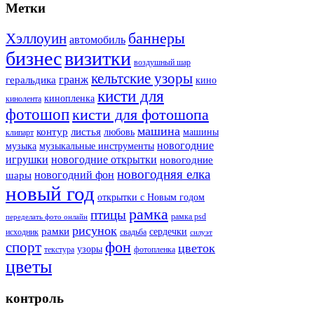
Метки
баннеры
Хэллоуин
автомобиль
бизнес
визитки
воздушный шар
кельтские узоры
гранж
геральдика
кино
кисти для
кинопленка
кинолента
фотошоп
кисти для фотошопа
машина
контур
листья
любовь
машины
клипарт
новогодние
музыка
музыкальные инструменты
игрушки
новогодние открытки
новогодние
новогодняя елка
новогодний фон
шары
новый год
открытки с Новым годом
рамка
птицы
рамка psd
переделать фото онлайн
рисунок
рамки
сердечки
исходник
свадьба
силуэт
фон
спорт
цветок
узоры
текстура
фотопленка
цветы
контроль