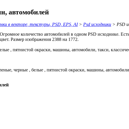
н, автомобилей
ки в векторе, текстуры, PSD, EPS, AI
>
Psd исходники
> PSD ис
Огромное количество автомобилей в одном PSD исходнике. Есть 
вет. Размер изображения 2388 на 1772.
елые , пятнистой окраски, машины, автомобили, такси, классичес
илей