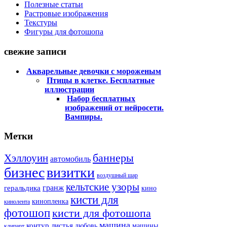
Полезные статьи
Растровые изображения
Текстуры
Фигуры для фотошопа
свежие записи
Акварельные девочки с мороженым
Птицы в клетке. Бесплатные
иллюстрации
Набор бесплатных
изображений от нейросети.
Вампиры.
Метки
баннеры
Хэллоуин
автомобиль
бизнес
визитки
воздушный шар
кельтские узоры
гранж
геральдика
кино
кисти для
кинопленка
кинолента
фотошоп
кисти для фотошопа
машина
контур
листья
любовь
машины
клипарт