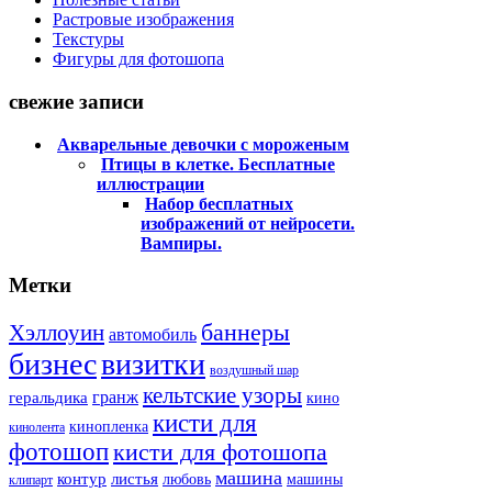
Растровые изображения
Текстуры
Фигуры для фотошопа
свежие записи
Акварельные девочки с мороженым
Птицы в клетке. Бесплатные
иллюстрации
Набор бесплатных
изображений от нейросети.
Вампиры.
Метки
баннеры
Хэллоуин
автомобиль
бизнес
визитки
воздушный шар
кельтские узоры
гранж
геральдика
кино
кисти для
кинопленка
кинолента
фотошоп
кисти для фотошопа
машина
контур
листья
любовь
машины
клипарт