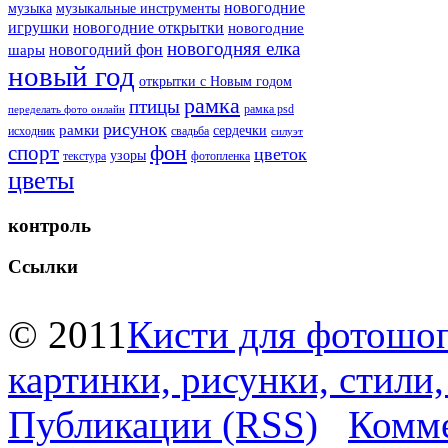
новогодние
музыка
музыкальные инструменты
игрушки
новогодние открытки
новогодние
новогодняя елка
новогодний фон
шары
новый год
открытки с Новым годом
рамка
птицы
рамка psd
переделать фото онлайн
рисунок
рамки
сердечки
исходник
свадьба
силуэт
фон
спорт
цветок
узоры
текстура
фотопленка
цветы
контроль
Ссылки
© 2011
Кисти для фотошоп
картинки, рисунки, стили
Публикации (RSS)
Комме