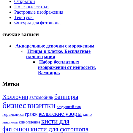
Открытки
Полезные статьи
Растровые изображения
Текстуры
Фигуры для фотошопа
свежие записи
Акварельные девочки с мороженым
Птицы в клетке. Бесплатные
иллюстрации
Набор бесплатных
изображений от нейросети.
Вампиры.
Метки
баннеры
Хэллоуин
автомобиль
бизнес
визитки
воздушный шар
кельтские узоры
гранж
геральдика
кино
кисти для
кинопленка
кинолента
фотошоп
кисти для фотошопа