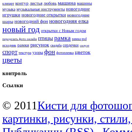
машина
контур
листья
любовь
машины
клипарт
новогодние
музыка
музыкальные инструменты
игрушки
новогодние открытки
новогодние
новогодняя елка
новогодний фон
шары
новый год
открытки с Новым годом
рамка
птицы
рамка psd
переделать фото онлайн
рисунок
рамки
сердечки
исходник
свадьба
силуэт
фон
спорт
цветок
узоры
текстура
фотопленка
цветы
контроль
Ссылки
© 2011
Кисти для фотошоп
картинки, рисунки, стили
Публикации (RSS)
Комме