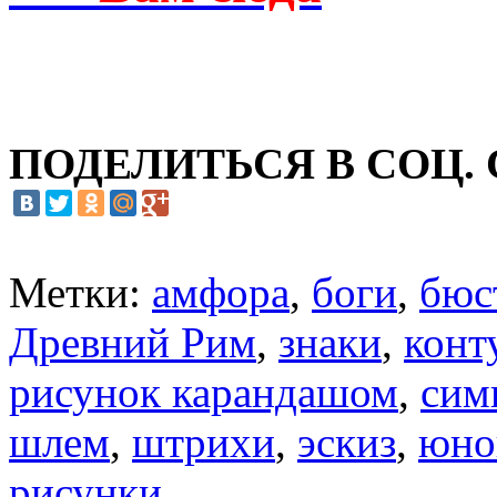
ПОДЕЛИТЬСЯ В СОЦ.
Метки:
амфора
,
боги
,
бюс
Древний Рим
,
знаки
,
конт
рисунок карандашом
,
сим
шлем
,
штрихи
,
эскиз
,
юно
рисунки