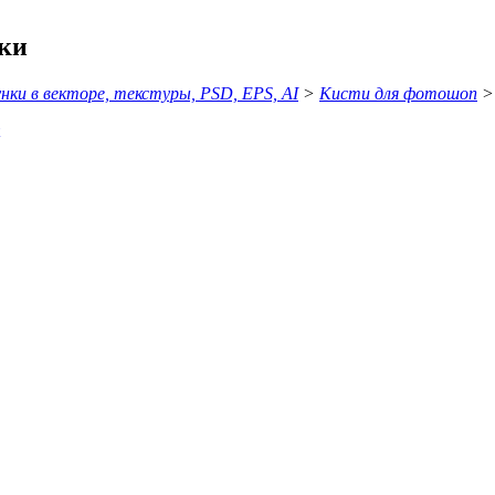
нки
ки в векторе, текстуры, PSD, EPS, AI
>
Кисти для фотошоп
> 