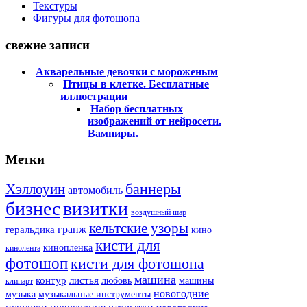
Текстуры
Фигуры для фотошопа
свежие записи
Акварельные девочки с мороженым
Птицы в клетке. Бесплатные
иллюстрации
Набор бесплатных
изображений от нейросети.
Вампиры.
Метки
баннеры
Хэллоуин
автомобиль
бизнес
визитки
воздушный шар
кельтские узоры
гранж
геральдика
кино
кисти для
кинопленка
кинолента
фотошоп
кисти для фотошопа
машина
контур
листья
любовь
машины
клипарт
новогодние
музыка
музыкальные инструменты