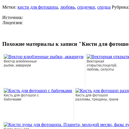
Метки:
кисти для фотошопа
,
любовь
,
сердечки
,
сердца
Рубрика
Источник:
Лицензия:
Похожие материалы к записи "Кисти для фотошо
Вектор влюбленные
Векторная
рыбки, аквариум
открытка,поцелуй,
любовь, силуэты
Кисть для фотошоп с
Кисть для фотошоп
бабочками
разломы, трещины, гранж