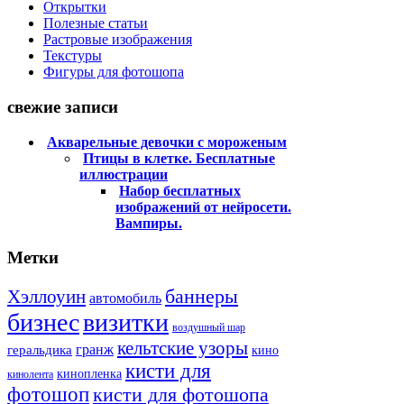
Открытки
Полезные статьи
Растровые изображения
Текстуры
Фигуры для фотошопа
свежие записи
Акварельные девочки с мороженым
Птицы в клетке. Бесплатные
иллюстрации
Набор бесплатных
изображений от нейросети.
Вампиры.
Метки
баннеры
Хэллоуин
автомобиль
бизнес
визитки
воздушный шар
кельтские узоры
гранж
геральдика
кино
кисти для
кинопленка
кинолента
фотошоп
кисти для фотошопа