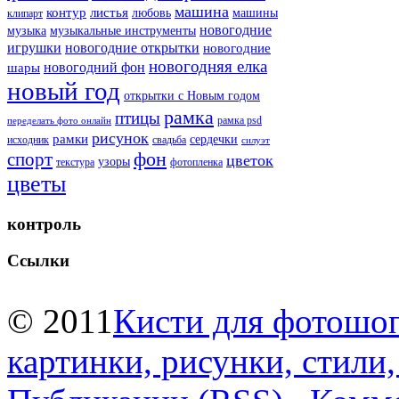
машина
контур
листья
любовь
машины
клипарт
новогодние
музыка
музыкальные инструменты
игрушки
новогодние открытки
новогодние
новогодняя елка
новогодний фон
шары
новый год
открытки с Новым годом
рамка
птицы
рамка psd
переделать фото онлайн
рисунок
рамки
сердечки
исходник
свадьба
силуэт
фон
спорт
цветок
узоры
текстура
фотопленка
цветы
контроль
Ссылки
© 2011
Кисти для фотошоп
картинки, рисунки, стили