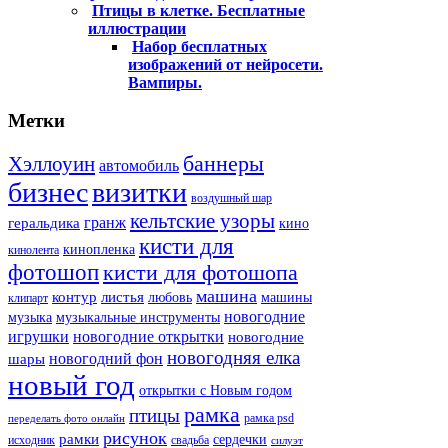
Птицы в клетке. Бесплатные
иллюстрации
Набор бесплатных
изображений от нейросети.
Вампиры.
Метки
баннеры
Хэллоуин
автомобиль
бизнес
визитки
воздушный шар
кельтские узоры
гранж
геральдика
кино
кисти для
кинопленка
кинолента
фотошоп
кисти для фотошопа
машина
контур
листья
любовь
машины
клипарт
новогодние
музыка
музыкальные инструменты
игрушки
новогодние открытки
новогодние
новогодняя елка
новогодний фон
шары
новый год
открытки с Новым годом
рамка
птицы
рамка psd
переделать фото онлайн
рисунок
рамки
сердечки
исходник
свадьба
силуэт