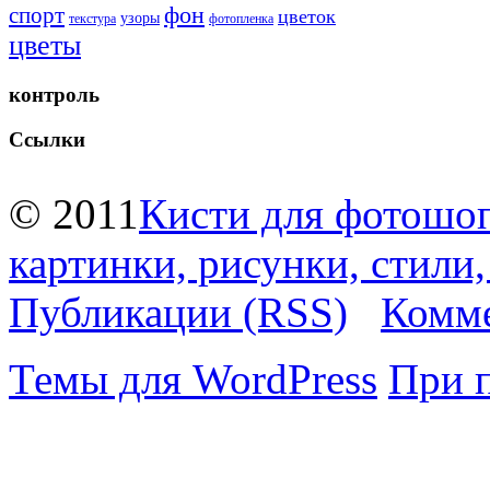
фон
спорт
цветок
узоры
текстура
фотопленка
цветы
контроль
Ссылки
© 2011
Кисти для фотошоп
картинки, рисунки, стили
Публикации (RSS)
Комме
Темы для WordPress
При 