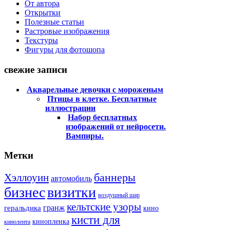
От автора
Открытки
Полезные статьи
Растровые изображения
Текстуры
Фигуры для фотошопа
свежие записи
Акварельные девочки с мороженым
Птицы в клетке. Бесплатные
иллюстрации
Набор бесплатных
изображений от нейросети.
Вампиры.
Метки
баннеры
Хэллоуин
автомобиль
бизнес
визитки
воздушный шар
кельтские узоры
гранж
геральдика
кино
кисти для
кинопленка
кинолента