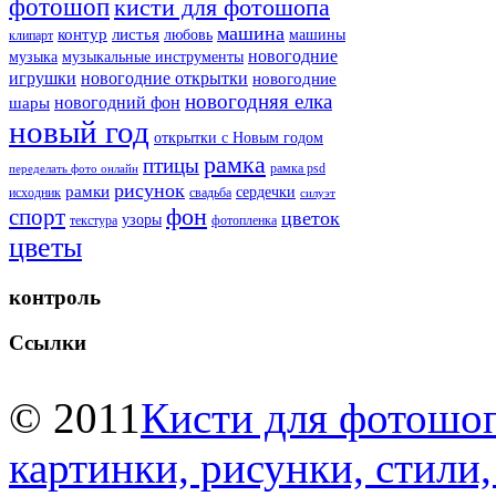
фотошоп
кисти для фотошопа
машина
контур
листья
любовь
машины
клипарт
новогодние
музыка
музыкальные инструменты
игрушки
новогодние открытки
новогодние
новогодняя елка
новогодний фон
шары
новый год
открытки с Новым годом
рамка
птицы
рамка psd
переделать фото онлайн
рисунок
рамки
сердечки
исходник
свадьба
силуэт
фон
спорт
цветок
узоры
текстура
фотопленка
цветы
контроль
Ссылки
© 2011
Кисти для фотошоп
картинки, рисунки, стили