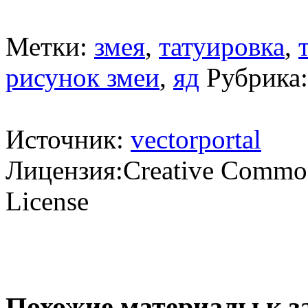
Метки:
змея
,
татуировка
,
рисунок змеи
,
яд
Рубрика
Источник:
vectorportal
Лицензия:Creative Commons
License
Похожие материалы к з