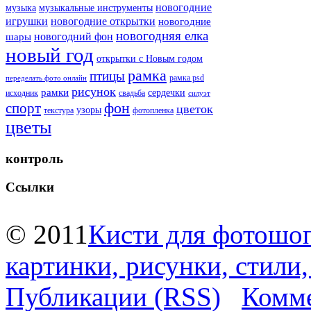
новогодние
музыка
музыкальные инструменты
игрушки
новогодние открытки
новогодние
новогодняя елка
новогодний фон
шары
новый год
открытки с Новым годом
рамка
птицы
рамка psd
переделать фото онлайн
рисунок
рамки
сердечки
исходник
свадьба
силуэт
фон
спорт
цветок
узоры
текстура
фотопленка
цветы
контроль
Ссылки
© 2011
Кисти для фотошоп
картинки, рисунки, стили
Публикации (RSS)
Комме