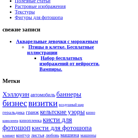
Полезные статьи
Растровые изображения
Текстуры
Фигуры для фотошопа
свежие записи
Акварельные девочки с мороженым
Птицы в клетке. Бесплатные
иллюстрации
Набор бесплатных
изображений от нейросети.
Вампиры.
Метки
баннеры
Хэллоуин
автомобиль
бизнес
визитки
воздушный шар
кельтские узоры
гранж
геральдика
кино
кисти для
кинопленка
кинолента
фотошоп
кисти для фотошопа
машина
контур
листья
любовь
машины
клипарт