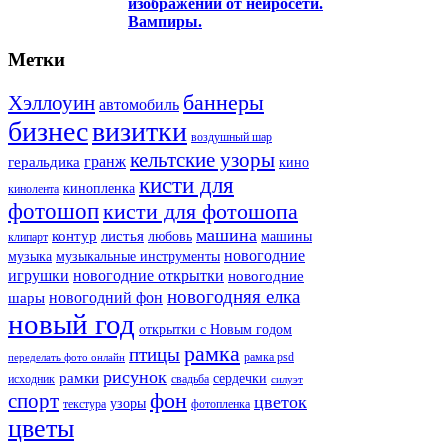
изображений от нейросети.
Вампиры.
Метки
баннеры
Хэллоуин
автомобиль
бизнес
визитки
воздушный шар
кельтские узоры
гранж
геральдика
кино
кисти для
кинопленка
кинолента
фотошоп
кисти для фотошопа
машина
контур
листья
любовь
машины
клипарт
новогодние
музыка
музыкальные инструменты
игрушки
новогодние открытки
новогодние
новогодняя елка
новогодний фон
шары
новый год
открытки с Новым годом
рамка
птицы
рамка psd
переделать фото онлайн
рисунок
рамки
сердечки
исходник
свадьба
силуэт
фон
спорт
цветок
узоры
текстура
фотопленка
цветы