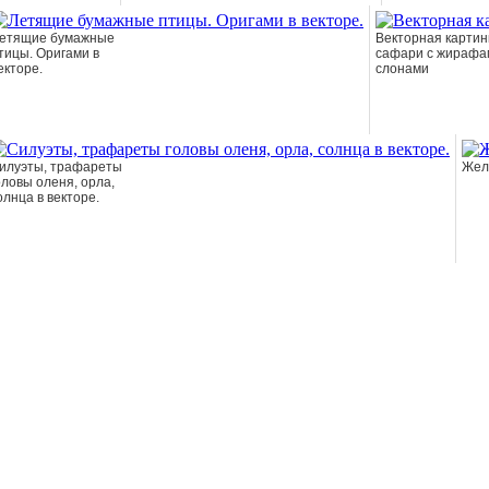
етящие бумажные
Векторная картин
тицы. Оригами в
сафари с жирафа
екторе.
слонами
илуэты, трафареты
Жел
оловы оленя, орла,
олнца в векторе.