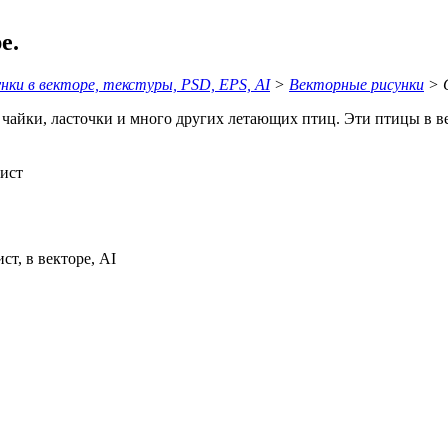
е.
ки в векторе, текстуры, PSD, EPS, AI
>
Векторные рисунки
> С
т, чайки, ласточки и много других летающих птиц. Эти птицы в 
аист