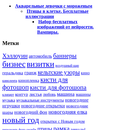
Акварельные девочки с мороженым
Птицы в клетке. Бесплатные
иллюстрации
Набор бесплатных
изображений от нейросети.
Вампиры.
Метки
баннеры
Хэллоуин
автомобиль
бизнес
визитки
воздушный шар
кельтские узоры
гранж
геральдика
кино
кисти для
кинопленка
кинолента
фотошоп
кисти для фотошопа
машина
контур
листья
любовь
машины
клипарт
новогодние
музыка
музыкальные инструменты
игрушки
новогодние открытки
новогодние
новогодняя елка
новогодний фон
шары
новый год
открытки с Новым годом
рамка
птицы
рамка psd
переделать фото онлайн