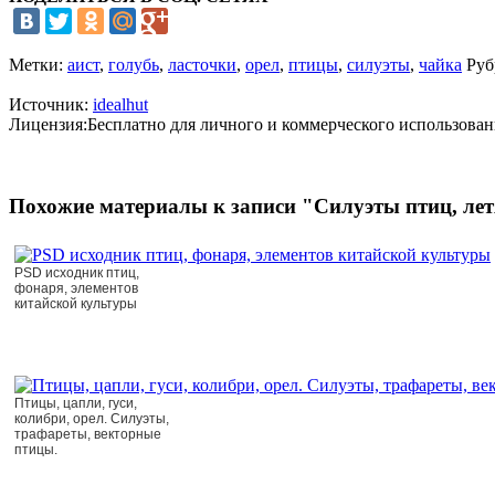
Метки:
аист
,
голубь
,
ласточки
,
орел
,
птицы
,
силуэты
,
чайка
Руб
Источник:
idealhut
Лицензия:Бесплатно для личного и коммерческого использован
Похожие материалы к записи "Силуэты птиц, лет
PSD исходник птиц,
фонаря, элементов
китайской культуры
Птицы, цапли, гуси,
колибри, орел. Силуэты,
трафареты, векторные
птицы.