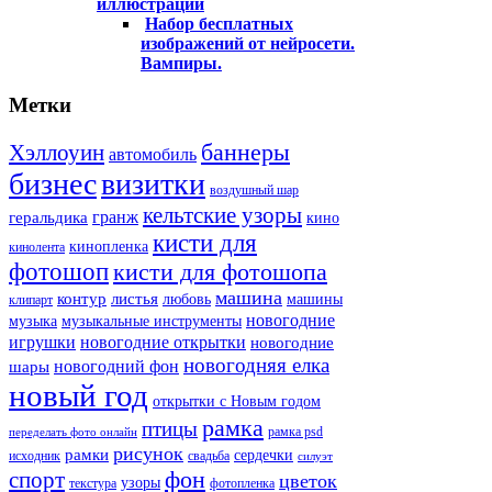
иллюстрации
Набор бесплатных
изображений от нейросети.
Вампиры.
Метки
баннеры
Хэллоуин
автомобиль
бизнес
визитки
воздушный шар
кельтские узоры
гранж
геральдика
кино
кисти для
кинопленка
кинолента
фотошоп
кисти для фотошопа
машина
контур
листья
любовь
машины
клипарт
новогодние
музыка
музыкальные инструменты
игрушки
новогодние открытки
новогодние
новогодняя елка
новогодний фон
шары
новый год
открытки с Новым годом
рамка
птицы
рамка psd
переделать фото онлайн
рисунок
рамки
сердечки
исходник
свадьба
силуэт
фон
спорт
цветок
узоры
текстура
фотопленка