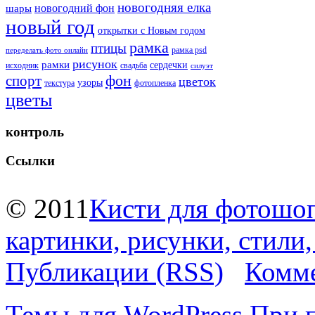
новогодняя елка
новогодний фон
шары
новый год
открытки с Новым годом
рамка
птицы
рамка psd
переделать фото онлайн
рисунок
рамки
сердечки
исходник
свадьба
силуэт
фон
спорт
цветок
узоры
текстура
фотопленка
цветы
контроль
Ссылки
© 2011
Кисти для фотошоп
картинки, рисунки, стили
Публикации (RSS)
Комме
Темы для WordPress
При 