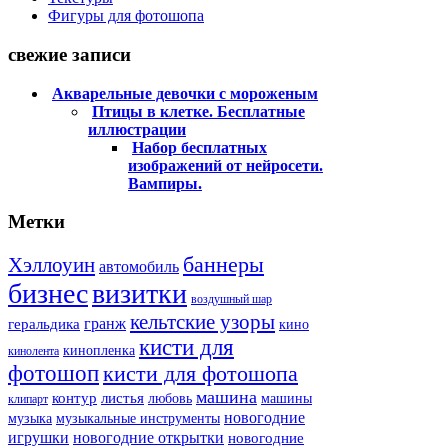
Фигуры для фотошопа
свежие записи
Акварельные девочки с мороженым
Птицы в клетке. Бесплатные
иллюстрации
Набор бесплатных
изображений от нейросети.
Вампиры.
Метки
баннеры
Хэллоуин
автомобиль
бизнес
визитки
воздушный шар
кельтские узоры
гранж
геральдика
кино
кисти для
кинопленка
кинолента
фотошоп
кисти для фотошопа
машина
контур
листья
любовь
машины
клипарт
новогодние
музыка
музыкальные инструменты
игрушки
новогодние открытки
новогодние