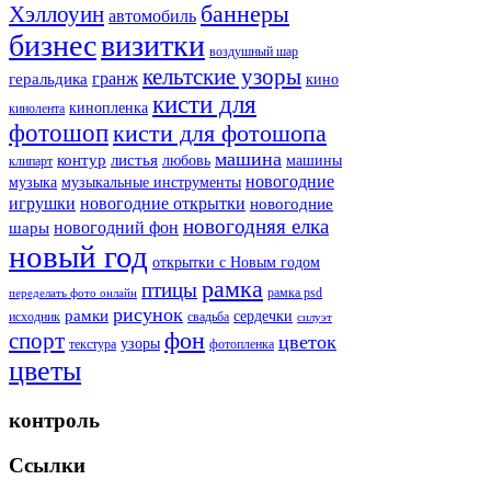
баннеры
Хэллоуин
автомобиль
бизнес
визитки
воздушный шар
кельтские узоры
гранж
геральдика
кино
кисти для
кинопленка
кинолента
фотошоп
кисти для фотошопа
машина
контур
листья
любовь
машины
клипарт
новогодние
музыка
музыкальные инструменты
игрушки
новогодние открытки
новогодние
новогодняя елка
новогодний фон
шары
новый год
открытки с Новым годом
рамка
птицы
рамка psd
переделать фото онлайн
рисунок
рамки
сердечки
исходник
свадьба
силуэт
фон
спорт
цветок
узоры
текстура
фотопленка
цветы
контроль
Ссылки