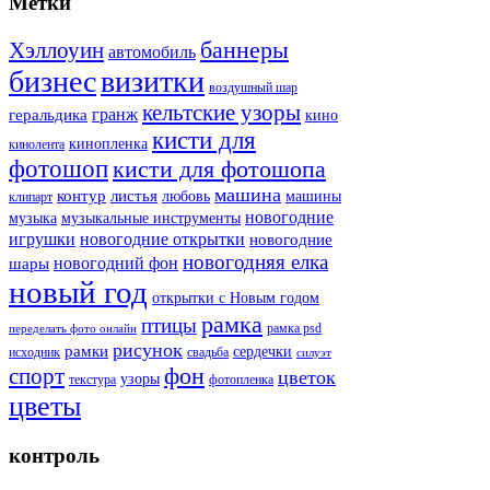
Метки
баннеры
Хэллоуин
автомобиль
бизнес
визитки
воздушный шар
кельтские узоры
гранж
геральдика
кино
кисти для
кинопленка
кинолента
фотошоп
кисти для фотошопа
машина
контур
листья
любовь
машины
клипарт
новогодние
музыка
музыкальные инструменты
игрушки
новогодние открытки
новогодние
новогодняя елка
новогодний фон
шары
новый год
открытки с Новым годом
рамка
птицы
рамка psd
переделать фото онлайн
рисунок
рамки
сердечки
исходник
свадьба
силуэт
фон
спорт
цветок
узоры
текстура
фотопленка
цветы
контроль