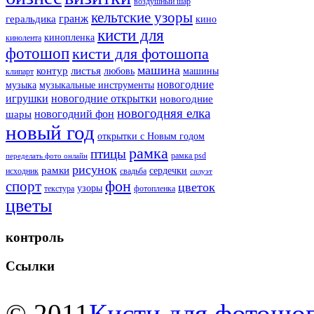
воздушный шар
кельтские узоры
гранж
геральдика
кино
кисти для
кинопленка
кинолента
фотошоп
кисти для фотошопа
машина
контур
листья
любовь
машины
клипарт
новогодние
музыка
музыкальные инструменты
игрушки
новогодние открытки
новогодние
новогодняя елка
новогодний фон
шары
новый год
открытки с Новым годом
рамка
птицы
рамка psd
переделать фото онлайн
рисунок
рамки
сердечки
исходник
свадьба
силуэт
фон
спорт
цветок
узоры
текстура
фотопленка
цветы
контроль
Ссылки
© 2011
Кисти для фотошоп