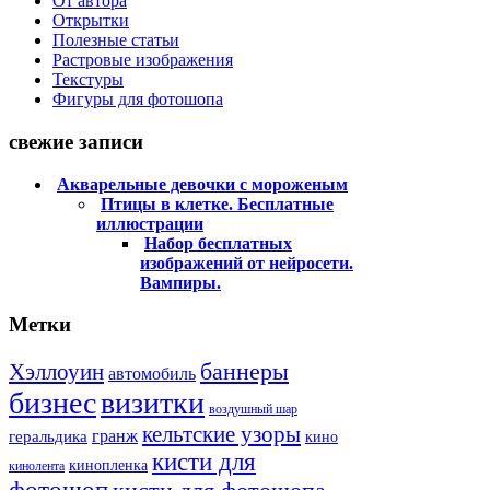
От автора
Открытки
Полезные статьи
Растровые изображения
Текстуры
Фигуры для фотошопа
свежие записи
Акварельные девочки с мороженым
Птицы в клетке. Бесплатные
иллюстрации
Набор бесплатных
изображений от нейросети.
Вампиры.
Метки
баннеры
Хэллоуин
автомобиль
бизнес
визитки
воздушный шар
кельтские узоры
гранж
геральдика
кино
кисти для
кинопленка
кинолента