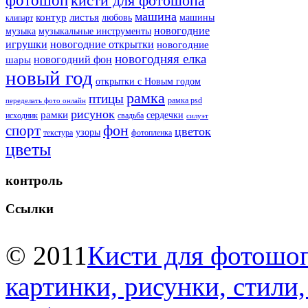
фотошоп
кисти для фотошопа
машина
контур
листья
любовь
машины
клипарт
новогодние
музыка
музыкальные инструменты
игрушки
новогодние открытки
новогодние
новогодняя елка
новогодний фон
шары
новый год
открытки с Новым годом
рамка
птицы
рамка psd
переделать фото онлайн
рисунок
рамки
сердечки
исходник
свадьба
силуэт
фон
спорт
цветок
узоры
текстура
фотопленка
цветы
контроль
Ссылки
© 2011
Кисти для фотошоп
картинки, рисунки, стили