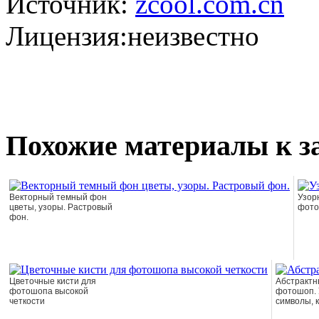
Источник:
zcool.com.cn
Лицензия:неизвестно
Похожие материалы к з
Векторный темный фон
Узор
цветы, узоры. Растровый
фото
фон.
Цветочные кисти для
Абстрактн
фотошопа высокой
фотошоп. 
четкости
символы, к