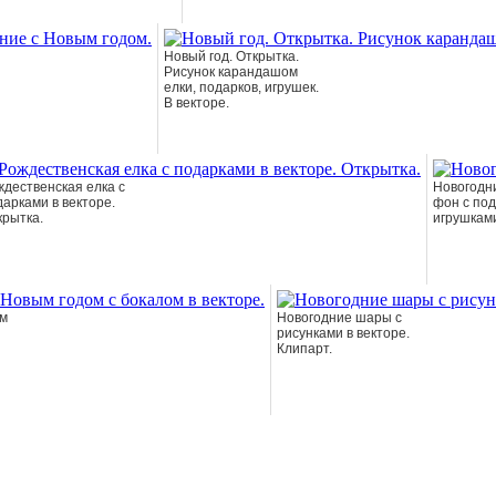
Новый год. Открытка.
Рисунок карандашом
елки, подарков, игрушек.
В векторе.
ждественская елка с
Новогодн
дарками в векторе.
фон с под
крытка.
игрушками
ым
Новогодние шары с
рисунками в векторе.
Клипарт.