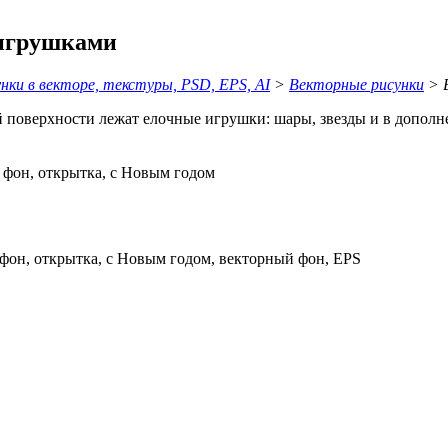
 игрушками
ки в векторе, текстуры, PSD, EPS, AI
>
Векторные рисунки
> В
 поверхности лежат елочные игрушки: шары, звезды и в дополн
 фон, открытка, с Новым годом