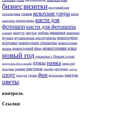
бизнес
визитки
воздушный шар
кельтские узоры
гранж
геральдика
кино
кисти для
кинопленка
кинолента
фотошоп
кисти для фотошопа
машина
контур
листья
любовь
машины
клипарт
новогодние
музыка
музыкальные инструменты
игрушки
новогодние открытки
новогодние
новогодняя елка
новогодний фон
шары
новый год
открытки с Новым годом
рамка
птицы
рамка psd
переделать фото онлайн
рисунок
рамки
сердечки
исходник
свадьба
силуэт
фон
спорт
цветок
узоры
текстура
фотопленка
цветы
контроль
Ссылки