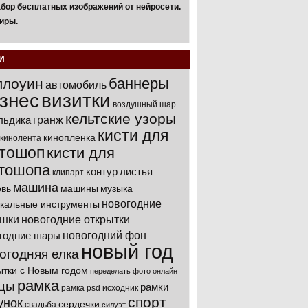
бор бесплатных изображений от нейросети.
иры.
И
баннеры
ллоуин
автомобиль
знес
визитки
воздушный шар
кельтские узоры
гранж
льдика
кисти для
кинопленка
кинолента
тошоп
кисти для
тошопа
контур
листья
клипарт
машина
вь
машины
музыка
новогодние
кальные инструменты
ушки
новогодние открытки
новогодний фон
годние шары
новый год
огодняя елка
ытки с Новым годом
переделать фото онлайн
рамка
цы
рамки
рамка psd исходник
спорт
унок
сердечки
свадьба
силуэт