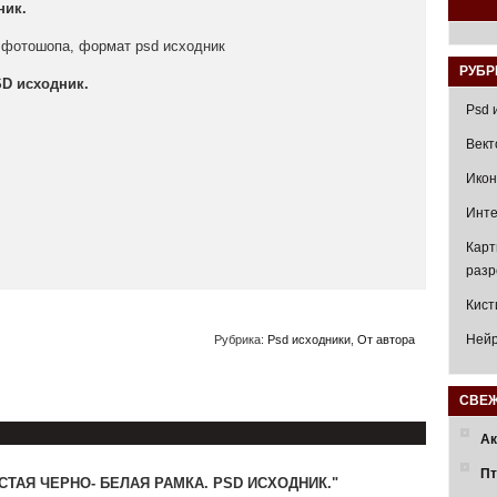
ник.
РУБР
SD исходник.
Psd 
Вект
Икон
Инте
Карт
раз
Кист
Нейр
Рубрика:
Psd исходники
,
От автора
СВЕЖ
Ак
Пт
ТАЯ ЧЕРНО- БЕЛАЯ РАМКА. PSD ИСХОДНИК."