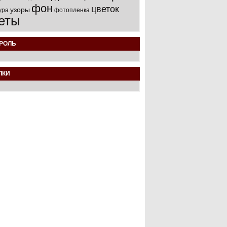
фон
цветок
узоры
ура
фотопленка
еты
РОЛЬ
ЛКИ