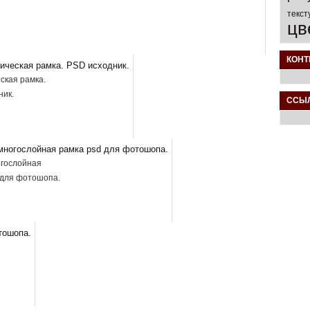
текст
цв
КОНТ
ская рамка.
ник.
ССЫ
гослойная
 для фотошопа.