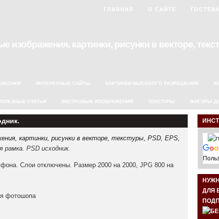
ГЛАВНАЯ
О САЙТЕ
ГОСТЕВ
е изображения, картинки, рисунки в векторе, текст
ИКОНКИ
ИНТЕРЕСНЫЕ САЙТЫ
КАРТИНКИ ВЫСОКОГО РАЗРЕШЕНИЯ
К
ПОЛЕЗНЫЕ СТАТЬИ
РАСТРОВЫЕ ИЗОБРАЖЕНИЯ
ТЕКСТУРЫ
ФИГУРЫ Д
одник.
ИНС
ния, картинки, рисунки в векторе, текстуры, PSD, EPS,
я рамка. PSD исходник.
Польз
фона. Слои отключены. Размер 2000 на 2000, JPG 800 на
НУЖ
ДЛЯ 
ля фотошопа
ПОДП