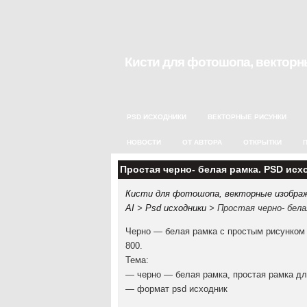
Кисти для фотошопа, векторны
PSD ИСХОДНИКИ
ВЕКТОРНЫЕ РИСУНКИ
НОВОСТИ
ОТ АВТОРА
ОТКРЫТКИ
Простая черно- белая рамка. PSD исх
Кисти для фотошопа, векторные изображе
AI
>
Psd исходники
> Простая черно- бела
Черно — белая рамка с простым рисунком 
800.
Тема:
— черно — белая рамка, простая рамка д
— формат psd исходник