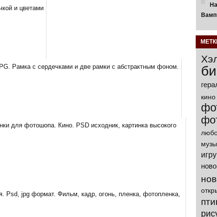
На
Вамп
МЕТК
Хэ
би
гера
кино
фо
фо
любо
музы
игр
ново
нов
откр
пти
рис