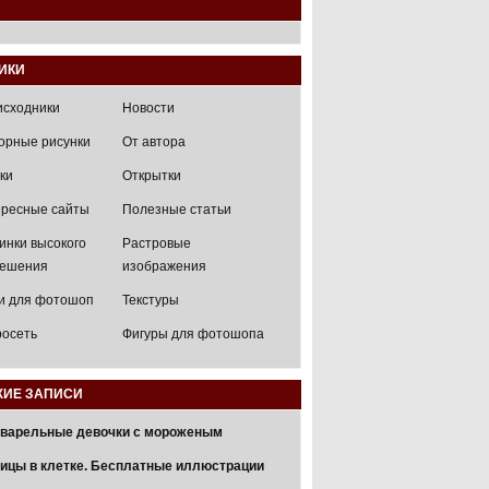
ИКИ
исходники
Новости
орные рисунки
От автора
ки
Открытки
ресные сайты
Полезные статьи
инки высокого
Растровые
решения
изображения
и для фотошоп
Текстуры
осеть
Фигуры для фотошопа
ИЕ ЗАПИСИ
варельные девочки с мороженым
ицы в клетке. Бесплатные иллюстрации