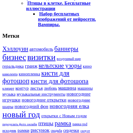
Птицы в клетке. Бесплатные
иллюстрации
Набор бесплатных
изображений от нейросети.
Вампиры.
Метки
баннеры
Хэллоуин
автомобиль
бизнес
визитки
воздушный шар
кельтские узоры
гранж
геральдика
кино
кисти для
кинопленка
кинолента
фотошоп
кисти для фотошопа
машина
контур
листья
любовь
машины
клипарт
новогодние
музыка
музыкальные инструменты
игрушки
новогодние открытки
новогодние
новогодняя елка
новогодний фон
шары
новый год
открытки с Новым годом
рамка
птицы
рамка psd
переделать фото онлайн
рисунок
рамки
сердечки
исходник
свадьба
силуэт