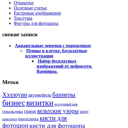
Открытки
Полезные статьи
Растровые изображения
Текстуры
Фигуры для фотошопа
свежие записи
Акварельные девочки с мороженым
Птицы в клетке. Бесплатные
иллюстрации
Набор бесплатных
изображений от нейросети.
Вампиры.
Метки
баннеры
Хэллоуин
автомобиль
бизнес
визитки
воздушный шар
кельтские узоры
гранж
геральдика
кино
кисти для
кинопленка
кинолента
фотошоп
кисти для фотошопа