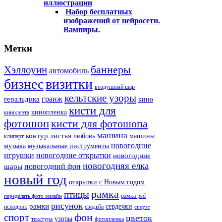
иллюстрации
Набор бесплатных
изображений от нейросети.
Вампиры.
Метки
баннеры
Хэллоуин
автомобиль
бизнес
визитки
воздушный шар
кельтские узоры
гранж
геральдика
кино
кисти для
кинопленка
кинолента
фотошоп
кисти для фотошопа
машина
контур
листья
любовь
машины
клипарт
новогодние
музыка
музыкальные инструменты
игрушки
новогодние открытки
новогодние
новогодняя елка
новогодний фон
шары
новый год
открытки с Новым годом
рамка
птицы
рамка psd
переделать фото онлайн
рисунок
рамки
сердечки
исходник
свадьба
силуэт
фон
спорт
цветок
узоры
текстура
фотопленка