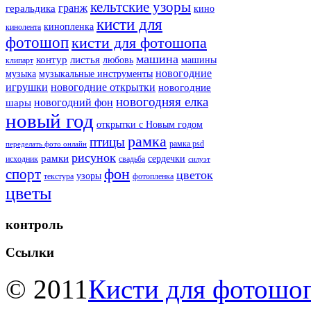
кельтские узоры
гранж
геральдика
кино
кисти для
кинопленка
кинолента
фотошоп
кисти для фотошопа
машина
контур
листья
любовь
машины
клипарт
новогодние
музыка
музыкальные инструменты
игрушки
новогодние открытки
новогодние
новогодняя елка
новогодний фон
шары
новый год
открытки с Новым годом
рамка
птицы
рамка psd
переделать фото онлайн
рисунок
рамки
сердечки
исходник
свадьба
силуэт
фон
спорт
цветок
узоры
текстура
фотопленка
цветы
контроль
Ссылки
© 2011
Кисти для фотошоп