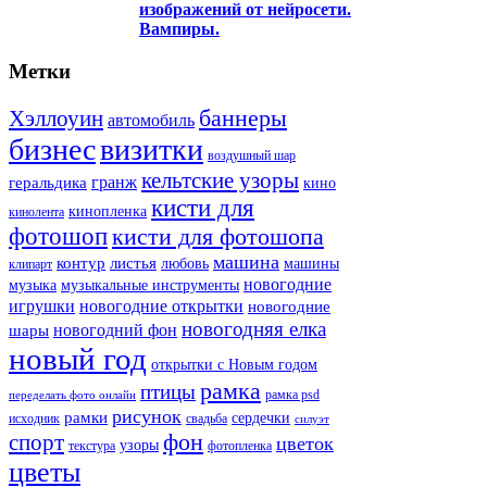
изображений от нейросети.
Вампиры.
Метки
баннеры
Хэллоуин
автомобиль
бизнес
визитки
воздушный шар
кельтские узоры
гранж
геральдика
кино
кисти для
кинопленка
кинолента
фотошоп
кисти для фотошопа
машина
контур
листья
любовь
машины
клипарт
новогодние
музыка
музыкальные инструменты
игрушки
новогодние открытки
новогодние
новогодняя елка
новогодний фон
шары
новый год
открытки с Новым годом
рамка
птицы
рамка psd
переделать фото онлайн
рисунок
рамки
сердечки
исходник
свадьба
силуэт
фон
спорт
цветок
узоры
текстура
фотопленка
цветы