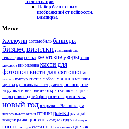
иллюстрации
Набор бесплатных
изображений от нейросети.
Вампиры.
Метки
баннеры
Хэллоуин
автомобиль
бизнес
визитки
воздушный шар
кельтские узоры
гранж
геральдика
кино
кисти для
кинопленка
кинолента
фотошоп
кисти для фотошопа
машина
контур
листья
любовь
машины
клипарт
новогодние
музыка
музыкальные инструменты
игрушки
новогодние открытки
новогодние
новогодняя елка
новогодний фон
шары
новый год
открытки с Новым годом
рамка
птицы
рамка psd
переделать фото онлайн
рисунок
рамки
сердечки
исходник
свадьба
силуэт
фон
спорт
цветок
узоры
текстура
фотопленка