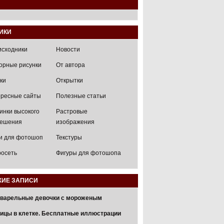
ИКИ
исходники
Новости
орные рисунки
От автора
ки
Открытки
ресные сайты
Полезные статьи
инки высокого
Растровые
решения
изображения
и для фотошоп
Текстуры
осеть
Фигуры для фотошопа
ИЕ ЗАПИСИ
варельные девочки с мороженым
ицы в клетке. Бесплатные иллюстрации