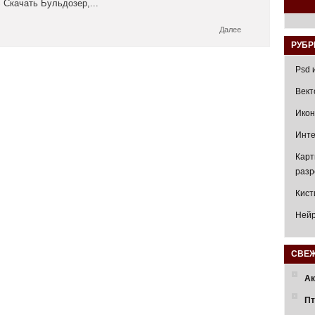
 Скачать Бульдозер,...
Далее
РУБР
Psd 
Вект
Икон
Инте
Карт
раз
Кист
Нейр
СВЕЖ
Ак
Пт