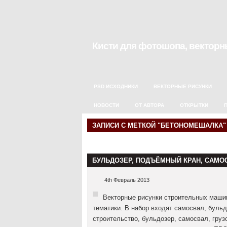
Кисти для фотошопа, векторны
PSD ИСХОДНИКИ
ВЕКТОРНЫЕ РИСУНКИ
НОВОСТИ
ОТ АВТОРА
ОТКРЫТКИ
ЗАПИСИ С МЕТКОЙ "БЕТОНОМЕШАЛКА"
БУЛЬДОЗЕР, ПОДЪЁМНЫЙ КРАН, САМО
4th Февраль 2013
Векторные рисунки строительных машин
тематики. В набор входят самосвал, буль
строительство, бульдозер, самосвал, гру