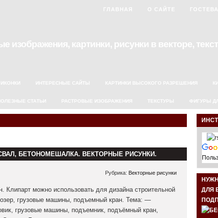
ГЛАВНАЯ
О САЙТЕ
ГОСТЕВ
е изображения, картинки, рисунки в векторе, текст
ИКОНКИ
ИНТЕРЕСНЫЕ САЙТЫ
КАРТИНКИ ВЫСОКОГО РАЗРЕШЕНИЯ
К
ПОЛЕЗНЫЕ СТАТЬИ
РАСТРОВЫЕ ИЗОБРАЖЕНИЯ
ТЕКСТУРЫ
ФИГУРЫ Д
ИНС
СВАЛ, БЕТОНОМЕШАЛКА. ВЕКТОРНЫЕ РИСУНКИ.
Польз
Рубрика:
Векторные рисунки
НУЖ
. Клипарт можно использовать для дизайна строительной
ДЛЯ 
дозер, грузовые машины, подъемный кран. Тема: —
ПОДП
зовик, грузовые машины, подъемник, подъёмный кран,