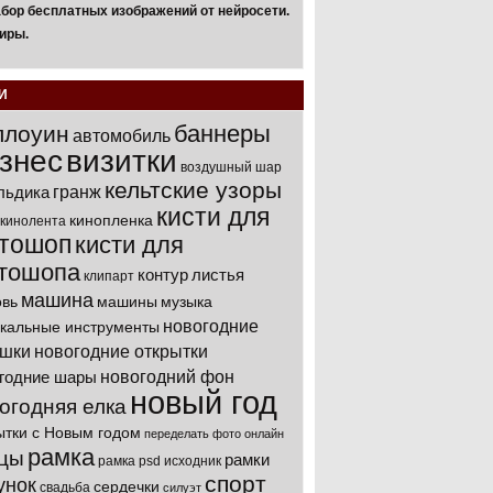
бор бесплатных изображений от нейросети.
иры.
И
баннеры
ллоуин
автомобиль
знес
визитки
воздушный шар
кельтские узоры
гранж
льдика
кисти для
кинопленка
кинолента
тошоп
кисти для
тошопа
контур
листья
клипарт
машина
вь
машины
музыка
новогодние
кальные инструменты
ушки
новогодние открытки
новогодний фон
годние шары
новый год
огодняя елка
ытки с Новым годом
переделать фото онлайн
рамка
цы
рамки
рамка psd исходник
спорт
унок
сердечки
свадьба
силуэт