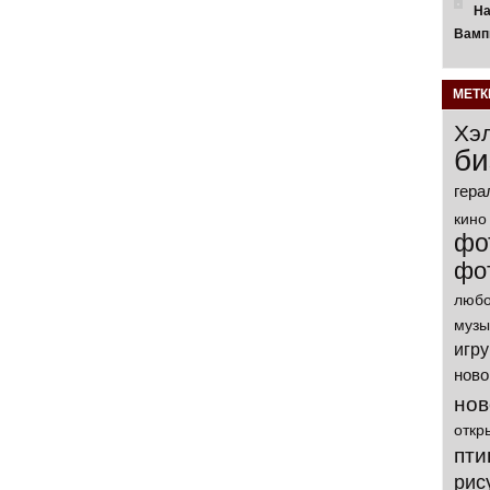
На
Вамп
МЕТК
Хэ
би
гера
кино
фо
фо
любо
музы
игр
ново
нов
откр
пти
рис