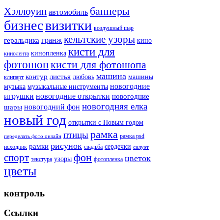
баннеры
Хэллоуин
автомобиль
бизнес
визитки
воздушный шар
кельтские узоры
гранж
геральдика
кино
кисти для
кинопленка
кинолента
фотошоп
кисти для фотошопа
машина
контур
листья
любовь
машины
клипарт
новогодние
музыка
музыкальные инструменты
игрушки
новогодние открытки
новогодние
новогодняя елка
новогодний фон
шары
новый год
открытки с Новым годом
рамка
птицы
рамка psd
переделать фото онлайн
рисунок
рамки
сердечки
исходник
свадьба
силуэт
фон
спорт
цветок
узоры
текстура
фотопленка
цветы
контроль
Ссылки