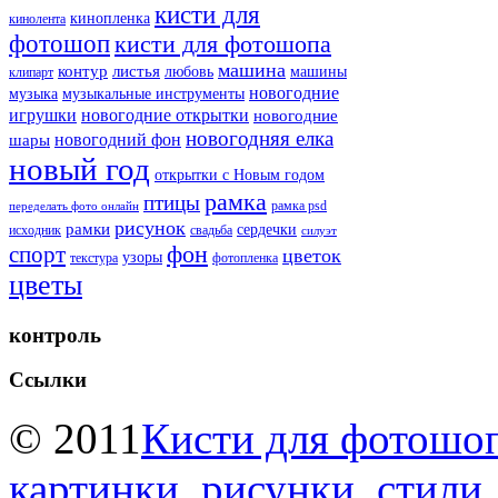
кисти для
кинопленка
кинолента
фотошоп
кисти для фотошопа
машина
контур
листья
любовь
машины
клипарт
новогодние
музыка
музыкальные инструменты
игрушки
новогодние открытки
новогодние
новогодняя елка
новогодний фон
шары
новый год
открытки с Новым годом
рамка
птицы
рамка psd
переделать фото онлайн
рисунок
рамки
сердечки
исходник
свадьба
силуэт
фон
спорт
цветок
узоры
текстура
фотопленка
цветы
контроль
Ссылки
© 2011
Кисти для фотошоп
картинки, рисунки, стили