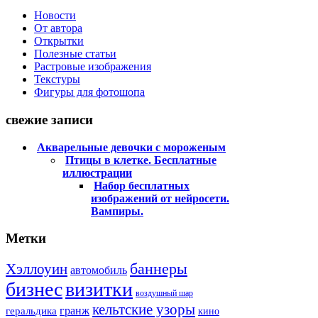
Новости
От автора
Открытки
Полезные статьи
Растровые изображения
Текстуры
Фигуры для фотошопа
свежие записи
Акварельные девочки с мороженым
Птицы в клетке. Бесплатные
иллюстрации
Набор бесплатных
изображений от нейросети.
Вампиры.
Метки
баннеры
Хэллоуин
автомобиль
бизнес
визитки
воздушный шар
кельтские узоры
гранж
геральдика
кино