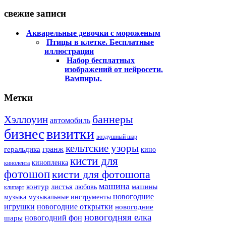
свежие записи
Акварельные девочки с мороженым
Птицы в клетке. Бесплатные
иллюстрации
Набор бесплатных
изображений от нейросети.
Вампиры.
Метки
баннеры
Хэллоуин
автомобиль
бизнес
визитки
воздушный шар
кельтские узоры
гранж
геральдика
кино
кисти для
кинопленка
кинолента
фотошоп
кисти для фотошопа
машина
контур
листья
любовь
машины
клипарт
новогодние
музыка
музыкальные инструменты
игрушки
новогодние открытки
новогодние
новогодняя елка
новогодний фон
шары