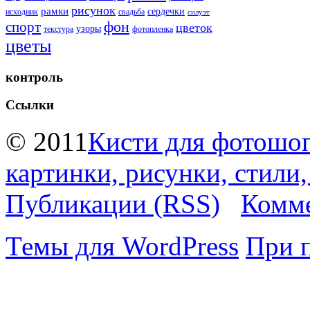
рисунок
рамки
сердечки
исходник
свадьба
силуэт
фон
спорт
цветок
узоры
текстура
фотопленка
цветы
контроль
Ссылки
© 2011
Кисти для фотошоп
картинки, рисунки, стили
Публикации (RSS)
Комме
Темы для WordPress
При 