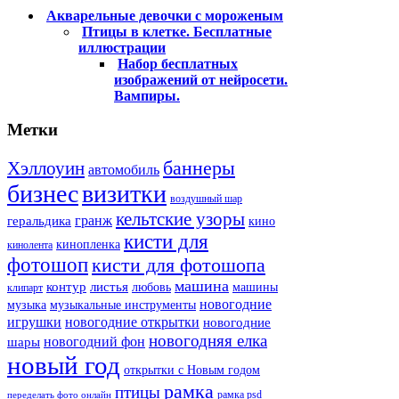
Акварельные девочки с мороженым
Птицы в клетке. Бесплатные
иллюстрации
Набор бесплатных
изображений от нейросети.
Вампиры.
Метки
баннеры
Хэллоуин
автомобиль
бизнес
визитки
воздушный шар
кельтские узоры
гранж
геральдика
кино
кисти для
кинопленка
кинолента
фотошоп
кисти для фотошопа
машина
контур
листья
любовь
машины
клипарт
новогодние
музыка
музыкальные инструменты
игрушки
новогодние открытки
новогодние
новогодняя елка
новогодний фон
шары
новый год
открытки с Новым годом
рамка
птицы
рамка psd
переделать фото онлайн