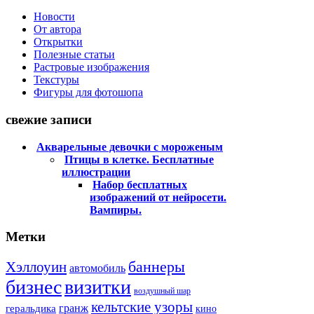
Новости
От автора
Открытки
Полезные статьи
Растровые изображения
Текстуры
Фигуры для фотошопа
свежие записи
Акварельные девочки с мороженым
Птицы в клетке. Бесплатные
иллюстрации
Набор бесплатных
изображений от нейросети.
Вампиры.
Метки
баннеры
Хэллоуин
автомобиль
бизнес
визитки
воздушный шар
кельтские узоры
гранж
геральдика
кино