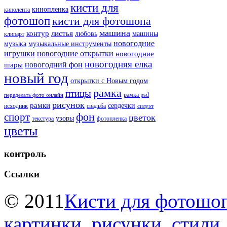
кисти для
кинопленка
кинолента
фотошоп
кисти для фотошопа
машина
контур
листья
любовь
машины
клипарт
новогодние
музыка
музыкальные инструменты
игрушки
новогодние открытки
новогодние
новогодняя елка
новогодний фон
шары
новый год
открытки с Новым годом
рамка
птицы
рамка psd
переделать фото онлайн
рисунок
рамки
сердечки
исходник
свадьба
силуэт
фон
спорт
цветок
узоры
текстура
фотопленка
цветы
контроль
Ссылки
© 2011
Кисти для фотошоп
картинки, рисунки, стили