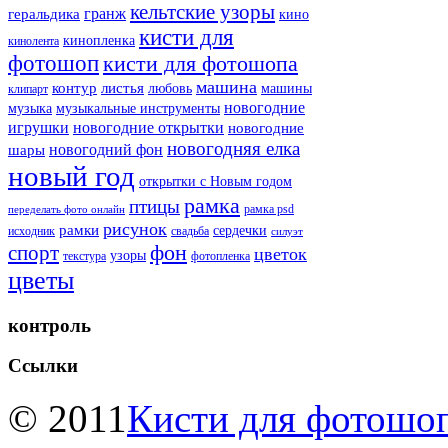
кельтские узоры
гранж
геральдика
кино
кисти для
кинопленка
кинолента
фотошоп
кисти для фотошопа
машина
контур
листья
любовь
машины
клипарт
новогодние
музыка
музыкальные инструменты
игрушки
новогодние открытки
новогодние
новогодняя елка
новогодний фон
шары
новый год
открытки с Новым годом
рамка
птицы
рамка psd
переделать фото онлайн
рисунок
рамки
сердечки
исходник
свадьба
силуэт
фон
спорт
цветок
узоры
текстура
фотопленка
цветы
контроль
Ссылки
© 2011
Кисти для фотошоп