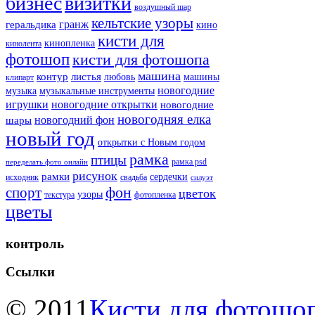
бизнес
визитки
воздушный шар
кельтские узоры
гранж
геральдика
кино
кисти для
кинопленка
кинолента
фотошоп
кисти для фотошопа
машина
контур
листья
любовь
машины
клипарт
новогодние
музыка
музыкальные инструменты
игрушки
новогодние открытки
новогодние
новогодняя елка
новогодний фон
шары
новый год
открытки с Новым годом
рамка
птицы
рамка psd
переделать фото онлайн
рисунок
рамки
сердечки
исходник
свадьба
силуэт
фон
спорт
цветок
узоры
текстура
фотопленка
цветы
контроль
Ссылки
© 2011
Кисти для фотошоп