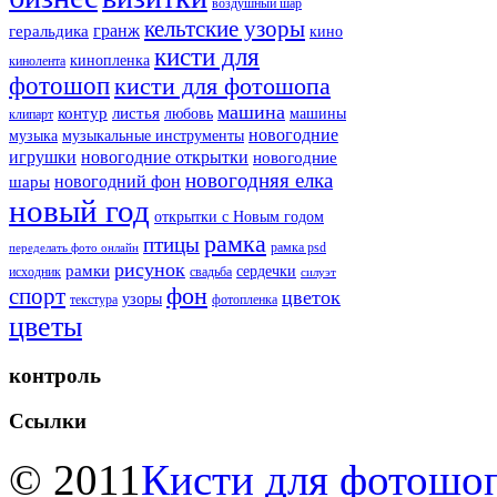
воздушный шар
кельтские узоры
гранж
геральдика
кино
кисти для
кинопленка
кинолента
фотошоп
кисти для фотошопа
машина
контур
листья
любовь
машины
клипарт
новогодние
музыка
музыкальные инструменты
игрушки
новогодние открытки
новогодние
новогодняя елка
новогодний фон
шары
новый год
открытки с Новым годом
рамка
птицы
рамка psd
переделать фото онлайн
рисунок
рамки
сердечки
исходник
свадьба
силуэт
фон
спорт
цветок
узоры
текстура
фотопленка
цветы
контроль
Ссылки
© 2011
Кисти для фотошоп