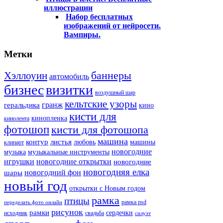
иллюстрации
Набор бесплатных
изображений от нейросети.
Вампиры.
Метки
баннеры
Хэллоуин
автомобиль
бизнес
визитки
воздушный шар
кельтские узоры
гранж
геральдика
кино
кисти для
кинопленка
кинолента
фотошоп
кисти для фотошопа
машина
контур
листья
любовь
машины
клипарт
новогодние
музыка
музыкальные инструменты
игрушки
новогодние открытки
новогодние
новогодняя елка
новогодний фон
шары
новый год
открытки с Новым годом
рамка
птицы
рамка psd
переделать фото онлайн
рисунок
рамки
сердечки
исходник
свадьба
силуэт