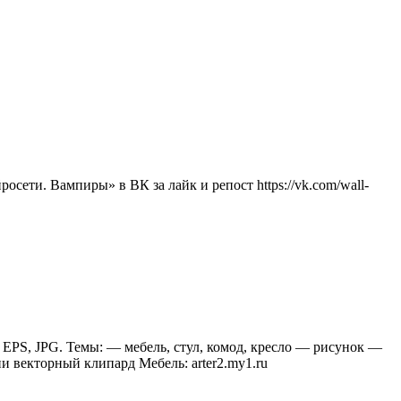
ети. Вампиры» в ВК за лайк и репост https://vk.com/wall-
EPS, JPG. Темы: — мебель, стул, комод, кресло — рисунок —
ии векторный клипард Мебель: arter2.my1.ru