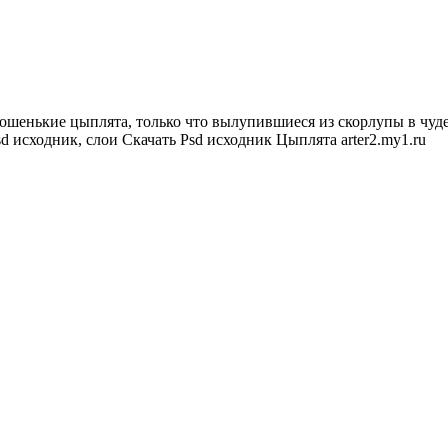
ошенькие цыплята, только что вылупившиеся из скорлупы в чуде
psd исходник, слои Скачать Psd исходник Цыплята arter2.my1.ru