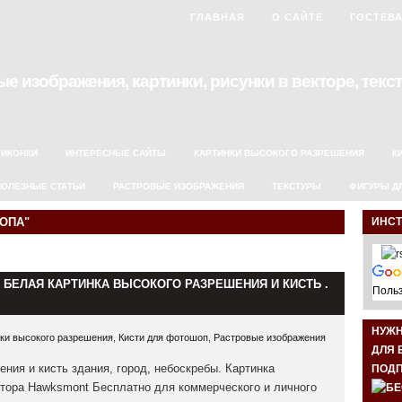
ГЛАВНАЯ
О САЙТЕ
ГОСТЕВ
е изображения, картинки, рисунки в векторе, текст
ИКОНКИ
ИНТЕРЕСНЫЕ САЙТЫ
КАРТИНКИ ВЫСОКОГО РАЗРЕШЕНИЯ
К
ПОЛЕЗНЫЕ СТАТЬИ
РАСТРОВЫЕ ИЗОБРАЖЕНИЯ
ТЕКСТУРЫ
ФИГУРЫ Д
ОПА"
ИНС
- БЕЛАЯ КАРТИНКА ВЫСОКОГО РАЗРЕШЕНИЯ И КИСТЬ .
Польз
НУЖ
ки высокого разрешения
,
Кисти для фотошоп
,
Растровые изображения
ДЛЯ 
ения и кисть здания, город, небоскребы. Картинка
ПОДП
втора Hawksmont Бесплатно для коммерческого и личного