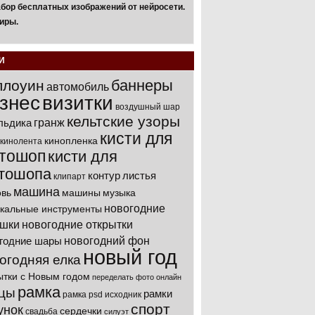
бор бесплатных изображений от нейросети.
иры.
И
баннеры
ллоуин
автомобиль
знес
визитки
воздушный шар
кельтские узоры
гранж
льдика
кисти для
кинопленка
кинолента
тошоп
кисти для
тошопа
контур
листья
клипарт
машина
вь
машины
музыка
новогодние
кальные инструменты
ушки
новогодние открытки
новогодний фон
годние шары
новый год
огодняя елка
ытки с Новым годом
переделать фото онлайн
рамка
цы
рамки
рамка psd исходник
спорт
унок
сердечки
свадьба
силуэт