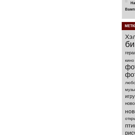
На
Вамп
МЕТК
Хэ
би
гера
кино
фо
фо
любо
музы
игр
ново
нов
откр
пти
рис