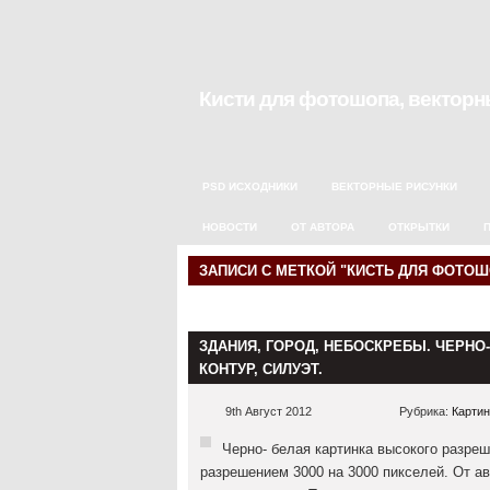
Кисти для фотошопа, векторны
PSD ИСХОДНИКИ
ВЕКТОРНЫЕ РИСУНКИ
НОВОСТИ
ОТ АВТОРА
ОТКРЫТКИ
ЗАПИСИ С МЕТКОЙ "КИСТЬ ДЛЯ ФОТОШ
ЗДАНИЯ, ГОРОД, НЕБОСКРЕБЫ. ЧЕРНО
КОНТУР, СИЛУЭТ.
9th Август 2012
Рубрика:
Картин
Черно- белая картинка высокого разреш
разрешением 3000 на 3000 пикселей. От а