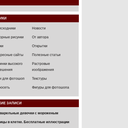
ИКИ
исходники
Новости
орные рисунки
От автора
ки
Открытки
ресные сайты
Полезные статьи
инки высокого
Растровые
решения
изображения
и для фотошоп
Текстуры
осеть
Фигуры для фотошопа
ИЕ ЗАПИСИ
варельные девочки с мороженым
ицы в клетке. Бесплатные иллюстрации