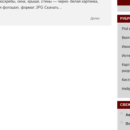
боскребы, окна, крыши, стены — черно- белая картинка,
ля фотошоп, формат JPG Скачать...
Далее
РУБР
Psd 
Вект
Икон
Инте
Карт
раз
Кист
Нейр
СВЕЖ
Ак
Пт