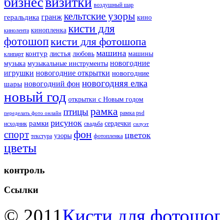
бизнес
визитки
воздушный шар
кельтские узоры
гранж
геральдика
кино
кисти для
кинопленка
кинолента
фотошоп
кисти для фотошопа
машина
контур
листья
любовь
машины
клипарт
новогодние
музыка
музыкальные инструменты
игрушки
новогодние открытки
новогодние
новогодняя елка
новогодний фон
шары
новый год
открытки с Новым годом
рамка
птицы
рамка psd
переделать фото онлайн
рисунок
рамки
сердечки
исходник
свадьба
силуэт
фон
спорт
цветок
узоры
текстура
фотопленка
цветы
контроль
Ссылки
© 2011
Кисти для фотошоп