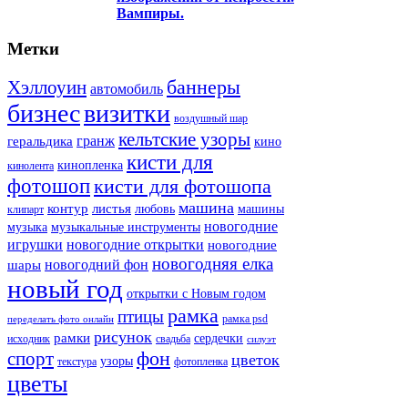
Вампиры.
Метки
баннеры
Хэллоуин
автомобиль
бизнес
визитки
воздушный шар
кельтские узоры
гранж
геральдика
кино
кисти для
кинопленка
кинолента
фотошоп
кисти для фотошопа
машина
контур
листья
любовь
машины
клипарт
новогодние
музыка
музыкальные инструменты
игрушки
новогодние открытки
новогодние
новогодняя елка
новогодний фон
шары
новый год
открытки с Новым годом
рамка
птицы
рамка psd
переделать фото онлайн
рисунок
рамки
сердечки
исходник
свадьба
силуэт
фон
спорт
цветок
узоры
текстура
фотопленка
цветы