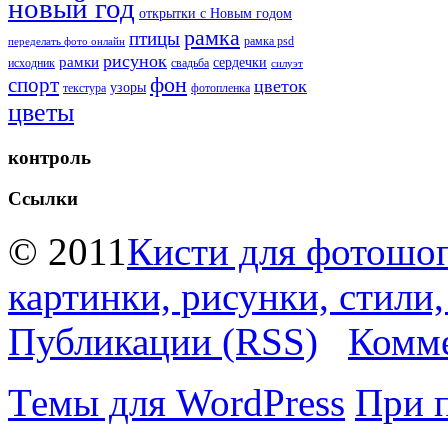
новый год
открытки с Новым годом
рамка
птицы
рамка psd
переделать фото онлайн
рисунок
рамки
сердечки
исходник
свадьба
силуэт
фон
спорт
цветок
узоры
текстура
фотопленка
цветы
контроль
Ссылки
© 2011
Кисти для фотошоп
картинки, рисунки, стили
Публикации (RSS)
Комме
Темы для WordPress
При 