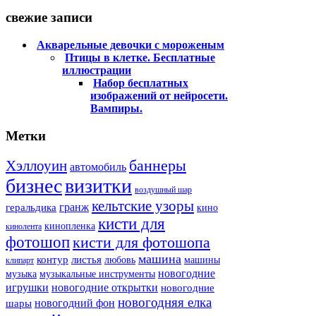
свежие записи
Акварельные девочки с мороженым
Птицы в клетке. Бесплатные
иллюстрации
Набор бесплатных
изображений от нейросети.
Вампиры.
Метки
баннеры
Хэллоуин
автомобиль
бизнес
визитки
воздушный шар
кельтские узоры
гранж
геральдика
кино
кисти для
кинопленка
кинолента
фотошоп
кисти для фотошопа
машина
контур
листья
любовь
машины
клипарт
новогодние
музыка
музыкальные инструменты
игрушки
новогодние открытки
новогодние
новогодняя елка
новогодний фон
шары