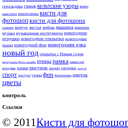
кельтские узоры
гранж
геральдика
кино
кисти для
кинопленка
кинолента
фотошоп
кисти для фотошопа
машина
контур
листья
любовь
машины
клипарт
новогодние
музыка
музыкальные инструменты
игрушки
новогодние открытки
новогодние
новогодняя елка
новогодний фон
шары
новый год
открытки с Новым годом
рамка
птицы
рамка psd
переделать фото онлайн
рисунок
рамки
сердечки
исходник
свадьба
силуэт
фон
спорт
цветок
узоры
текстура
фотопленка
цветы
контроль
Ссылки
© 2011
Кисти для фотошоп