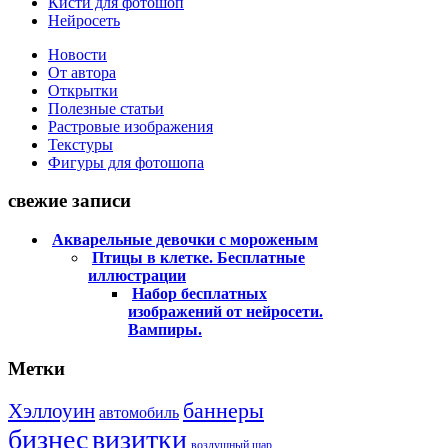
Кисти для фотошоп
Нейросеть
Новости
От автора
Открытки
Полезные статьи
Растровые изображения
Текстуры
Фигуры для фотошопа
свежие записи
Акварельные девочки с мороженым
Птицы в клетке. Бесплатные
иллюстрации
Набор бесплатных
изображений от нейросети.
Вампиры.
Метки
баннеры
Хэллоуин
автомобиль
бизнес
визитки
воздушный шар