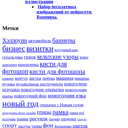
иллюстрации
Набор бесплатных
изображений от нейросети.
Вампиры.
Метки
баннеры
Хэллоуин
автомобиль
бизнес
визитки
воздушный шар
кельтские узоры
гранж
геральдика
кино
кисти для
кинопленка
кинолента
фотошоп
кисти для фотошопа
машина
контур
листья
любовь
машины
клипарт
новогодние
музыка
музыкальные инструменты
игрушки
новогодние открытки
новогодние
новогодняя елка
новогодний фон
шары
новый год
открытки с Новым годом
рамка
птицы
рамка psd
переделать фото онлайн
рисунок
рамки
сердечки
исходник
свадьба
силуэт
фон
спорт
цветок
узоры
текстура
фотопленка