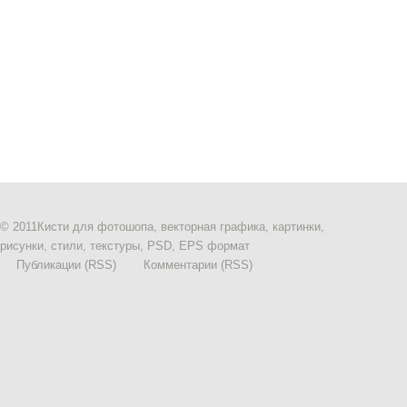
© 2011
Кисти для фотошопа, векторная графика, картинки,
рисунки, стили, текстуры, PSD, EPS формат
Публикации (RSS)
Комментарии (RSS)