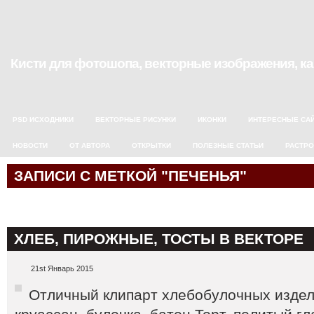
Кисти для фотошопа, векторные изображения, карт
PSD ИСХОДНИКИ
ВЕКТОРНЫЕ РИСУНКИ
ИКОНКИ
ИНТЕРЕСНЫЕ СА
НОВОСТИ
ОТ АВТОРА
ОТКРЫТКИ
ПОЛЕЗНЫЕ СТАТЬИ
РАСТР
ЗАПИСИ С МЕТКОЙ "ПЕЧЕНЬЯ"
ХЛЕБ, ПИРОЖНЫЕ, ТОСТЫ В ВЕКТОРЕ
21st Январь 2015
Отличный клипарт хлебобулочных издел