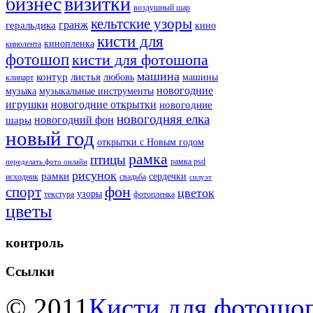
бизнес
визитки
воздушный шар
кельтские узоры
гранж
геральдика
кино
кисти для
кинопленка
кинолента
фотошоп
кисти для фотошопа
машина
контур
листья
любовь
машины
клипарт
новогодние
музыка
музыкальные инструменты
игрушки
новогодние открытки
новогодние
новогодняя елка
новогодний фон
шары
новый год
открытки с Новым годом
рамка
птицы
рамка psd
переделать фото онлайн
рисунок
рамки
сердечки
исходник
свадьба
силуэт
фон
спорт
цветок
узоры
текстура
фотопленка
цветы
контроль
Ссылки
© 2011
Кисти для фотошоп