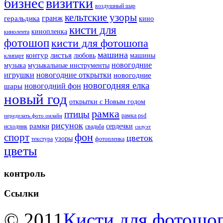
бизнес
визитки
воздушный шар
кельтские узоры
гранж
геральдика
кино
кисти для
кинопленка
кинолента
фотошоп
кисти для фотошопа
машина
контур
листья
любовь
машины
клипарт
новогодние
музыка
музыкальные инструменты
игрушки
новогодние открытки
новогодние
новогодняя елка
новогодний фон
шары
новый год
открытки с Новым годом
рамка
птицы
рамка psd
переделать фото онлайн
рисунок
рамки
сердечки
исходник
свадьба
силуэт
фон
спорт
цветок
узоры
текстура
фотопленка
цветы
контроль
Ссылки
© 2011
Кисти для фотошоп