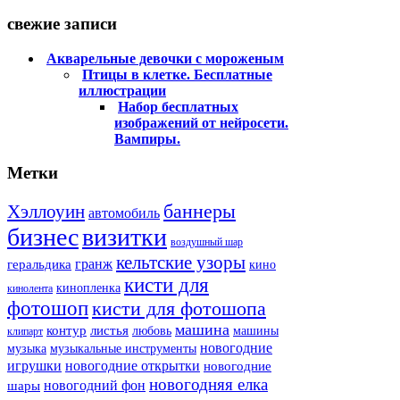
свежие записи
Акварельные девочки с мороженым
Птицы в клетке. Бесплатные
иллюстрации
Набор бесплатных
изображений от нейросети.
Вампиры.
Метки
баннеры
Хэллоуин
автомобиль
бизнес
визитки
воздушный шар
кельтские узоры
гранж
геральдика
кино
кисти для
кинопленка
кинолента
фотошоп
кисти для фотошопа
машина
контур
листья
любовь
машины
клипарт
новогодние
музыка
музыкальные инструменты
игрушки
новогодние открытки
новогодние
новогодняя елка
новогодний фон
шары