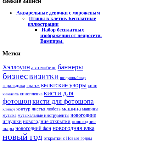
свежие записи
Акварельные девочки с мороженым
Птицы в клетке. Бесплатные
иллюстрации
Набор бесплатных
изображений от нейросети.
Вампиры.
Метки
баннеры
Хэллоуин
автомобиль
бизнес
визитки
воздушный шар
кельтские узоры
гранж
геральдика
кино
кисти для
кинопленка
кинолента
фотошоп
кисти для фотошопа
машина
контур
листья
любовь
машины
клипарт
новогодние
музыка
музыкальные инструменты
игрушки
новогодние открытки
новогодние
новогодняя елка
новогодний фон
шары
новый год
открытки с Новым годом