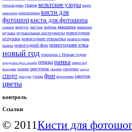
кельтские узоры
гранж
геральдика
кино
кисти для
кинопленка
кинолента
фотошоп
кисти для фотошопа
машина
контур
листья
любовь
машины
клипарт
новогодние
музыка
музыкальные инструменты
игрушки
новогодние открытки
новогодние
новогодняя елка
новогодний фон
шары
новый год
открытки с Новым годом
рамка
птицы
рамка psd
переделать фото онлайн
рисунок
рамки
сердечки
исходник
свадьба
силуэт
фон
спорт
цветок
узоры
текстура
фотопленка
цветы
контроль
Ссылки
© 2011
Кисти для фотошоп